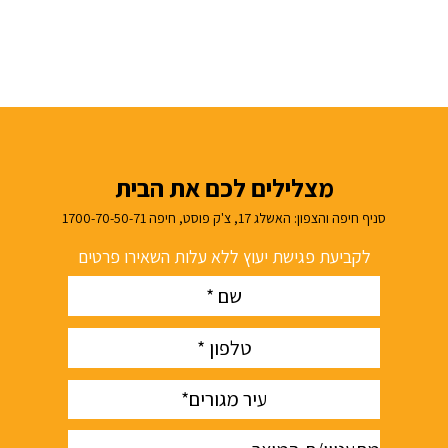
מצלילים לכם את הבית
סניף חיפה והצפון: האשלג 17, צ'ק פוסט, חיפה 1700-70-50-71
לקביעת פגישת יעוץ ללא עלות השאירו פרטים
Name
(חובה)
phone
(חובה)
עיר
(חובה)
מתעניין/ת