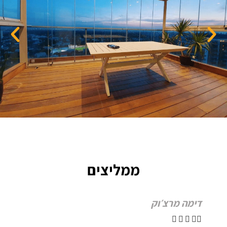
ממליצים
דימה מרצ׳וק




