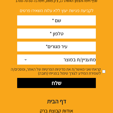
סניף חיפה והצפון: האשלג 17, צ'ק פוסט, חיפה 1700-70-50-71
לקביעת פגישת יעוץ ללא עלות השאירו פרטים
Name
(חובה)
phone
(חובה)
עיר
(חובה)
מתעניין/ת
במוצר
קראתי ואני מאשר/ת את מדיניות הפרטיות של האתר, ומסכים/ה
לשמירת המידע לצורך טיפול בפנייתי (חובה)
דף הבית
אודות קבוצת ברק