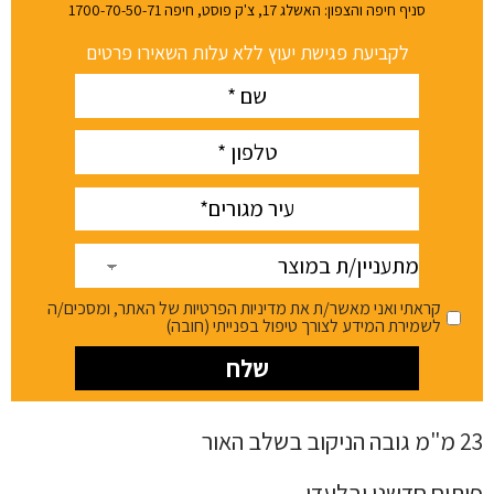
סניף חיפה והצפון: האשלג 17, צ'ק פוסט, חיפה 1700-70-50-71
לקביעת פגישת יעוץ ללא עלות השאירו פרטים
Name
(חובה)
phone
(חובה)
עיר
(חובה)
מתעניין/ת
במוצר
קראתי ואני מאשר/ת את מדיניות הפרטיות של האתר, ומסכים/ה
לשמירת המידע לצורך טיפול בפנייתי (חובה)
23 מ"מ גובה הניקוב בשלב האור
פיתוח חדשני ובלעדי.