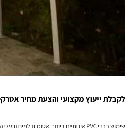
לקבלת ייעוץ מקצועי והצעת מחיר אטרקט
שימוש בבדי PVC איכותיים ביותר, אטומים למים ובעלי הגנה מקסימלית כנגד קרינות השמש (UV, UVA).