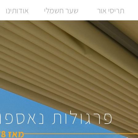
תריסי אור
שער חשמלי
אודותינו
פרגולות נאספו
מאז 1978