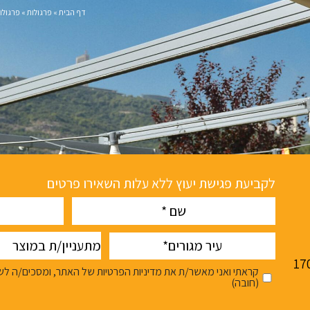
דף הבית
»
פרגולות
»
פרגולו
לקביעת פגישת יעוץ ללא עלות השאירו פרטים
phone
Name
(חובה)
(חובה)
מתעניין/ת
עיר
במוצר
(חובה)
קראתי ואני מאשר/ת את מדיניות הפרטיות של האתר, ומסכים/ה לשמ
(חובה)