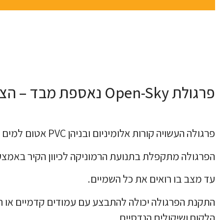
פרגולת Open-Sky נאספת מבד – הצללה מלאה או חזרה למראה שמיים בלחיצת כפתור
פרגולה העשויה קורות אלומיניום ובניהן PVC אטום למים במגוון צבעים מתוצרת חברת Sattler Austria.
הפרגולה מתקפלת בתנועת הרמוניקה לכיוון הקיר באמצעו
עד מצב בו רואים את כל השמיים.
התקנת הפרגולה יכולה להתבצע עם עמודים קדמיים או תלו
הלקוח ושיקולים הנדסיים.