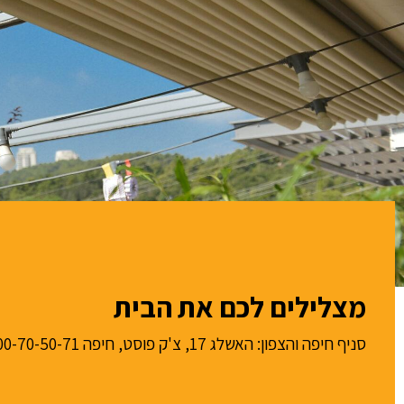
מצלילים לכם את הבית
סניף חיפה והצפון: האשלג 17, צ'ק פוסט, חיפה 1700-70-50-71