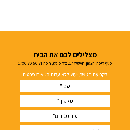
מצלילים לכם את הבית
סניף חיפה והצפון: האשלג 17, צ'ק פוסט, חיפה 1700-70-50-71
לקביעת פגישת יעוץ ללא עלות השאירו פרטים
Name
(חובה)
phone
(חובה)
עיר
(חובה)
מתעניין/ת